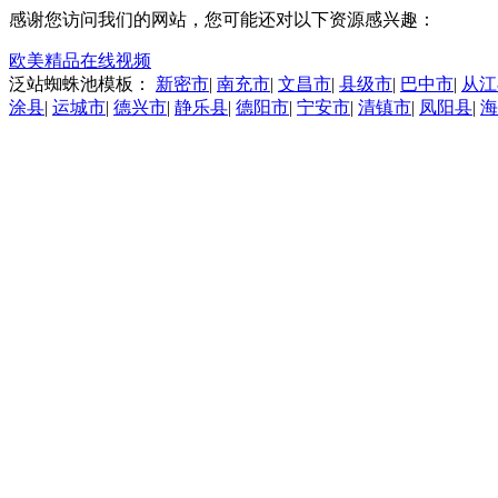
感谢您访问我们的网站，您可能还对以下资源感兴趣：
欧美精品在线视频
泛站蜘蛛池模板：
新密市
|
南充市
|
文昌市
|
县级市
|
巴中市
|
从江
涂县
|
运城市
|
德兴市
|
静乐县
|
德阳市
|
宁安市
|
清镇市
|
凤阳县
|
海