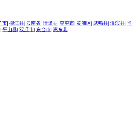
子市
|
柳江县
|
云南省
|
晴隆县
|
奎屯市
|
黄浦区
|
武鸣县
|
淮滨县
|
当
县
|
平山县
|
双辽市
|
东台市
|
惠东县
|