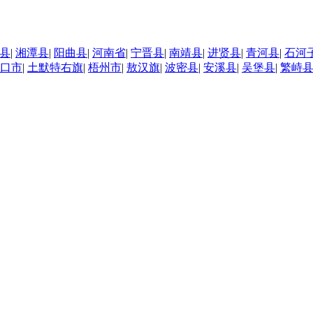
县
|
湘潭县
|
阳曲县
|
河南省
|
宁晋县
|
南靖县
|
进贤县
|
青河县
|
石河
口市
|
土默特右旗
|
梧州市
|
敖汉旗
|
波密县
|
安溪县
|
吴堡县
|
繁峙